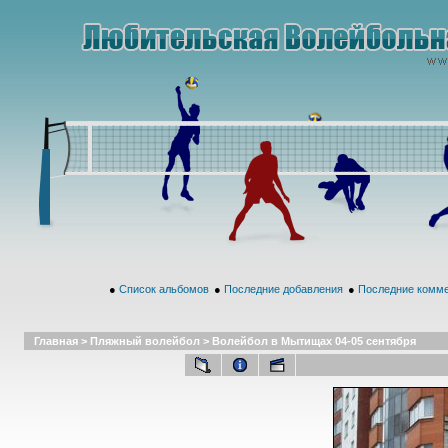
●
Список альбомов
●
Последние добавления
●
Последние комм
Главная
>
Пляжный волейбол
>
Волейбол в Мытищах 04-05 сентября