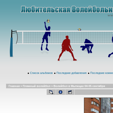
●
Список альбомов
●
Последние добавления
●
Последние комм
Главная
>
Пляжный волейбол
>
Волейбол в Мытищах 04-05 сентября