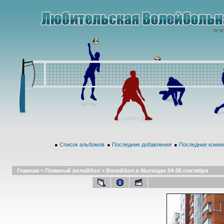
●
Список альбомов
●
Последние добавления
●
Последние комм
Главная
>
Пляжный волейбол
>
Волейбол в Мытищах 04-05 сентября