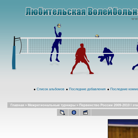
●
Список альбомов
●
Последние добавления
●
Последние комм
Главная
>
Межрегиональные турниры
>
Первенство России 2009-2010 I эта