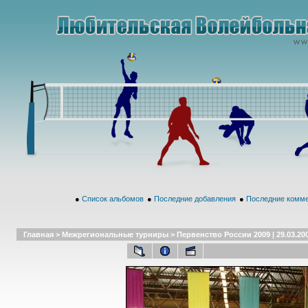
●
Список альбомов
●
Последние добавления
●
Последние комм
Главная
>
Межрегиональные турниры
>
Первенство России 2009 | 29.03.20