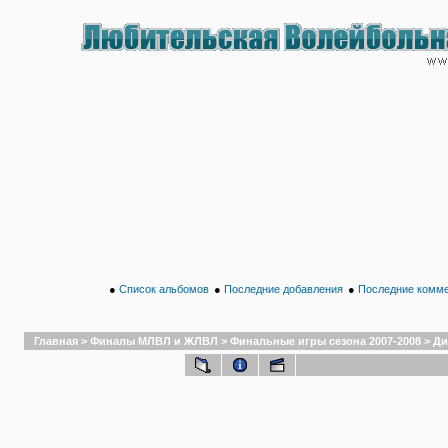
●
Список альбомов
●
Последние добавления
●
Последние комм
Главная
>
Финалы МЛВЛ и ЖЛВЛ
>
Финальные игры сезона 2007-2008
>
Ди