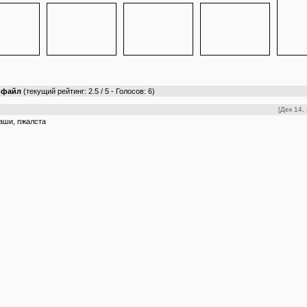
т файл
(текущий рейтинг: 2.5 / 5 - Голосов: 6)
[Дек 14,
аши, пжалста