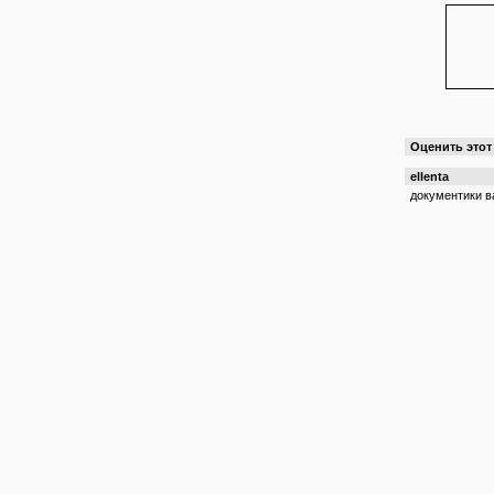
Оценить это
ellenta
документики в