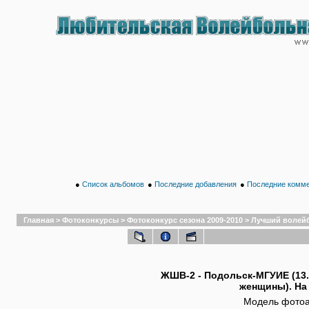
●
Список альбомов
●
Последние добавления
●
Последние комм
Главная
>
Фотоконкурсы
>
Фотоконкурс сезона 2009-2010
>
Лучший волей
ЖШВ-2 - Подольск-МГУИЕ (13.1
женщины). На
Модель фотоа