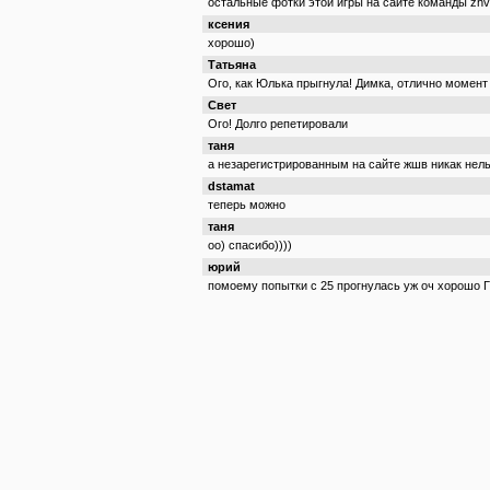
остальные фотки этой игры на сайте команды zhv
ксения
хорошо)
Татьяна
Ого, как Юлька прыгнула! Димка, отлично момен
Свет
Ого! Долго репетировали
таня
а незарегистрированным на сайте жшв никак нель
dstamat
теперь можно
таня
оо) спасибо))))
юрий
помоему попытки с 25 прогнулась уж оч хорошо