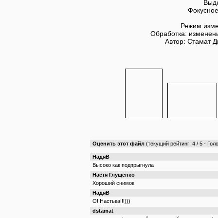
Выде
Фокусное
Режим изме
Обработка: изменени
Автор: Стамат 
Оценить этот файл
(текущий рейтинг: 4 / 5 - Гол
НадяВ
Высоко как подпрыгнула
Настя Глущенко
Хороший снимок
НадяВ
О! Настька!!!)))
dstamat