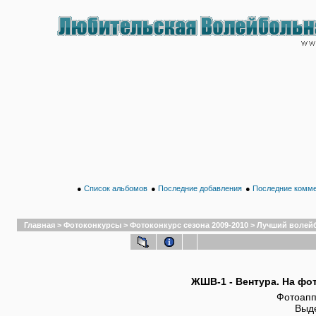
●
Список альбомов
●
Последние добавления
●
Последние комм
Главная
>
Фотоконкурсы
>
Фотоконкурс сезона 2009-2010
>
Лучший волей
ЖШВ-1 - Вентура. На фо
Фотоапп
Выде