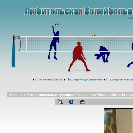
●
Список альбомов
●
Последние добавления
●
Последние комм
Главная
>
Межрегиональные турниры
>
Первенство России 2009-2010 I этап