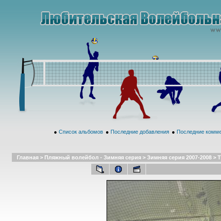
●
Список альбомов
●
Последние добавления
●
Последние комм
Главная
>
Пляжный волейбол - Зимняя серия
>
Зимняя серия 2007-2008
>
Т