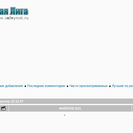
ие добавления
●
Последние комментарии
●
Часто просматриваемые
●
Лучшие по ре
урнир 22.12.07
ФАЙЛОВ 5/21