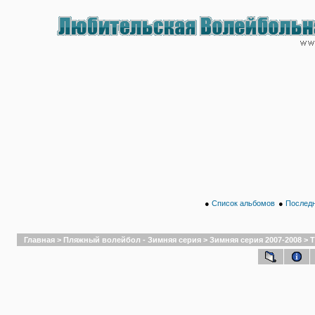
●
Список альбомов
●
Последн
Главная
>
Пляжный волейбол - Зимняя серия
>
Зимняя серия 2007-2008
>
Т