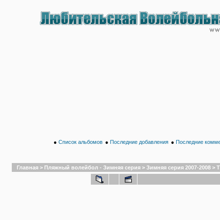
●
Список альбомов
●
Последние добавления
●
Последние комм
Главная
>
Пляжный волейбол - Зимняя серия
>
Зимняя серия 2007-2008
>
Т