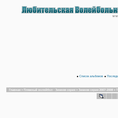
●
Список альбомов
●
Последн
Главная
>
Пляжный волейбол - Зимняя серия
>
Зимняя серия 2007-2008
>
Т