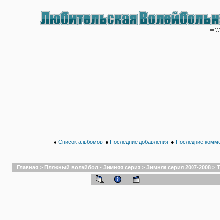
●
Список альбомов
●
Последние добавления
●
Последние комм
Главная
>
Пляжный волейбол - Зимняя серия
>
Зимняя серия 2007-2008
>
Т