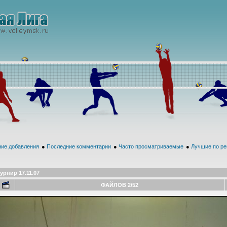
ие добавления
●
Последние комментарии
●
Часто просматриваемые
●
Лучшие по ре
урнир 17.11.07
ФАЙЛОВ 2/52