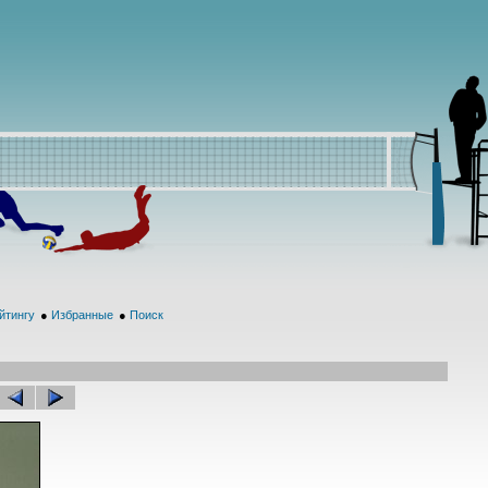
йтингу
●
Избранные
●
Поиск