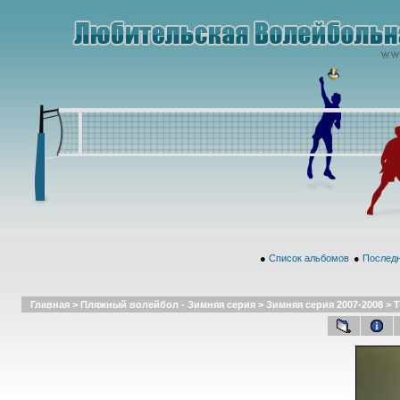
●
Список альбомов
●
Последн
Главная
>
Пляжный волейбол - Зимняя серия
>
Зимняя серия 2007-2008
>
Т