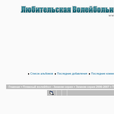
●
Список альбомов
●
Последние добавления
●
Последние комм
Главная
>
Пляжный волейбол - Зимняя серия
>
Зимняя серия 2006-2007
>
Т