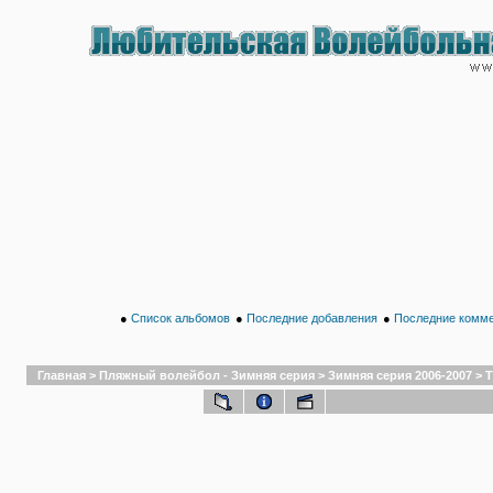
●
Список альбомов
●
Последние добавления
●
Последние комм
Главная
>
Пляжный волейбол - Зимняя серия
>
Зимняя серия 2006-2007
>
Т