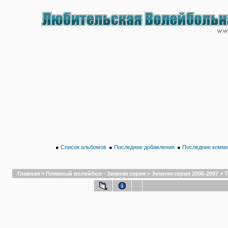
●
Список альбомов
●
Последние добавления
●
Последние комм
Главная
>
Пляжный волейбол - Зимняя серия
>
Зимняя серия 2006-2007
>
Т