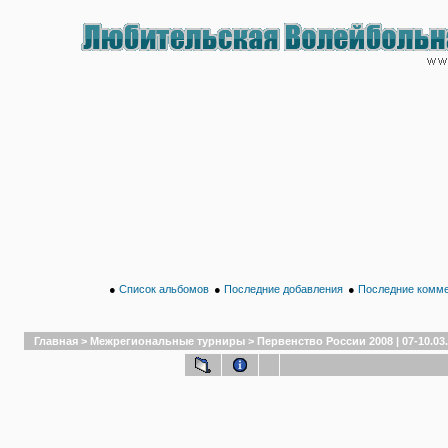
●
Список альбомов
●
Последние добавления
●
Последние комм
Главная
>
Межрегиональные турниры
>
Первенство России 2008 | 07-10.03