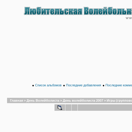
●
Список альбомов
●
Последние добавления
●
Последние комм
Главная
>
День Волейболиста
>
День волейболиста 2007
>
Игры (группово