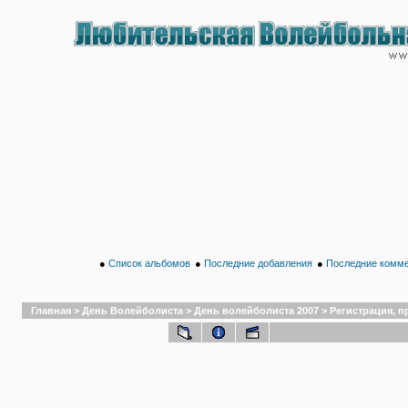
●
Список альбомов
●
Последние добавления
●
Последние комм
Главная
>
День Волейболиста
>
День волейболиста 2007
>
Регистрация, п