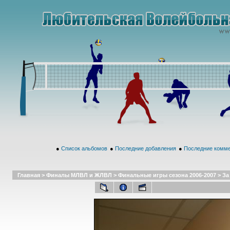
●
Список альбомов
●
Последние добавления
●
Последние комм
Главная
>
Финалы МЛВЛ и ЖЛВЛ
>
Финальные игры сезона 2006-2007
>
За