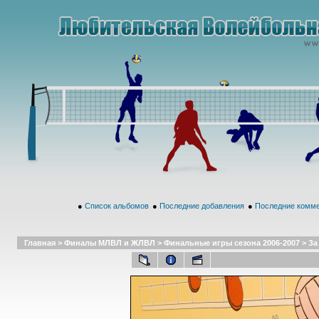
●
Список альбомов
●
Последние добавления
●
Последние комм
Главная
>
Финалы МЛВЛ и ЖЛВЛ
>
Финальные игры сезона 2006-2007
>
За