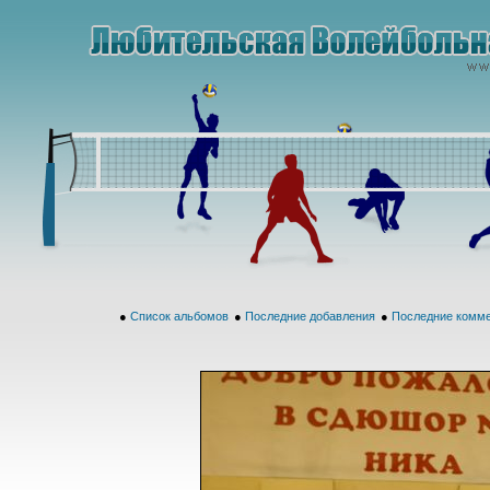
●
Список альбомов
●
Последние добавления
●
Последние комм