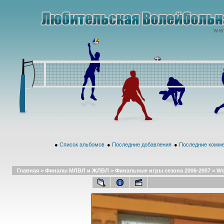
●
Список альбомов
●
Последние добавления
●
Последние комм
Главная
>
Финалы МЛВЛ и ЖЛВЛ
>
Финальные игры сезона 2006-2007
>
Wo