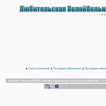
●
Список альбомов
●
Последние добавления
●
Последние комм
Главная
>
Финалы МЛВЛ и ЖЛВЛ
>
Финальные игры сезона 2006-2007
>
Ог