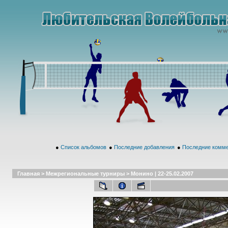
●
Список альбомов
●
Последние добавления
●
Последние комм
Главная
>
Межрегиональные турниры
>
Монино | 22-25.02.2007