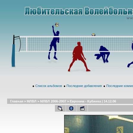
●
Список альбомов
●
Последние добавления
●
Последние комм
Главная
>
МЛВЛ
>
МЛВЛ 2006-2007
>
Еврохим - Кубинка | 14.12.06