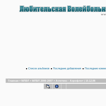
●
Список альбомов
●
Последние добавления
●
Последние комм
Главная
>
МЛВЛ
>
МЛВЛ 2006-2007
>
Атлетикс - Аэрофлот | 10.12.06