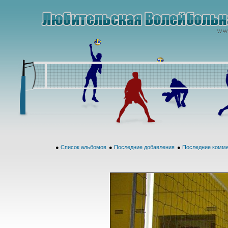
●
Список альбомов
●
Последние добавления
●
Последние комм