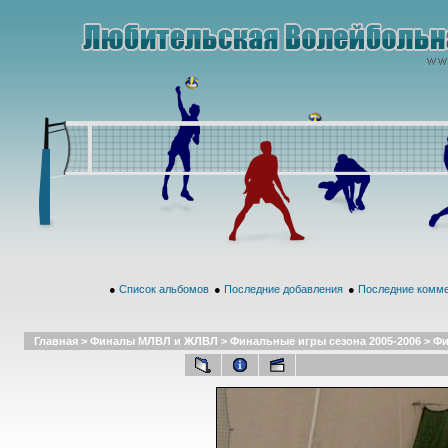
●
Список альбомов
●
Последние добавления
●
Последние комм
Главная
>
Финалы МЛВЛ и ЖЛВЛ
>
Финальные игры сезона 2005-2006
>
Фи