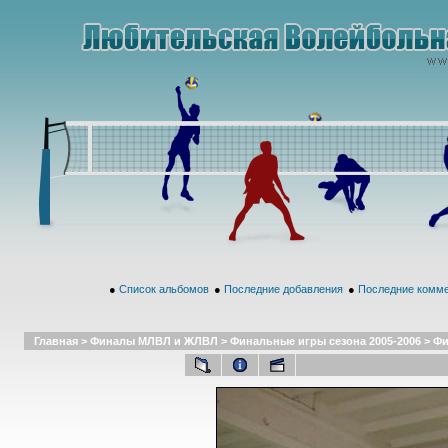
●
Список альбомов
●
Последние добавления
●
Последние комм
Главная
>
Финалы МЛВЛ и ЖЛВЛ
>
Финальные игры сезона 2005-2006
>
Фи