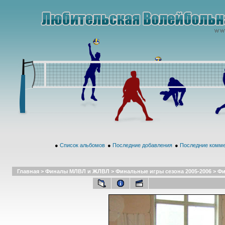
●
Список альбомов
●
Последние добавления
●
Последние комм
Главная
>
Финалы МЛВЛ и ЖЛВЛ
>
Финальные игры сезона 2005-2006
>
Фи