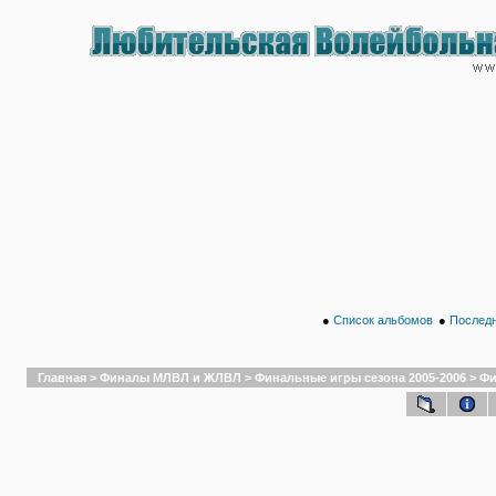
●
Список альбомов
●
Последн
Главная
>
Финалы МЛВЛ и ЖЛВЛ
>
Финальные игры сезона 2005-2006
>
Фи