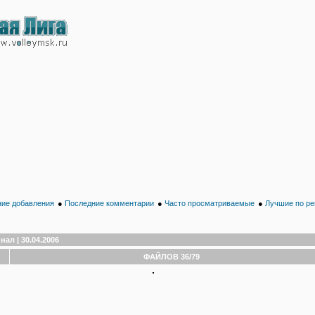
ие добавления
●
Последние комментарии
●
Часто просматриваемые
●
Лучшие по ре
нал | 30.04.2006
ФАЙЛОВ 36/79