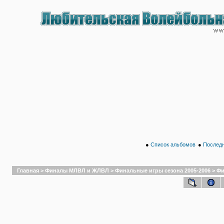
●
Список альбомов
●
Последн
Главная
>
Финалы МЛВЛ и ЖЛВЛ
>
Финальные игры сезона 2005-2006
>
Фи