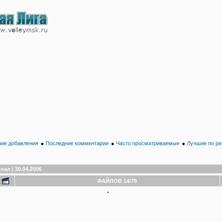
ие добавления
●
Последние комментарии
●
Часто просматриваемые
●
Лучшие по ре
нал | 30.04.2006
ФАЙЛОВ 14/79