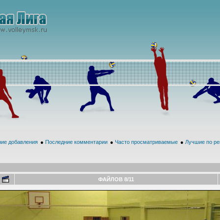
ие добавления
●
Последние комментарии
●
Часто просматриваемые
●
Лучшие по ре
ФАЙЛОВ 8/11