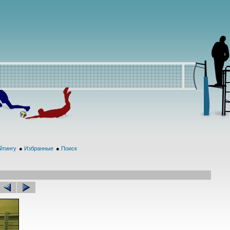
йтингу
●
Избранные
●
Поиск