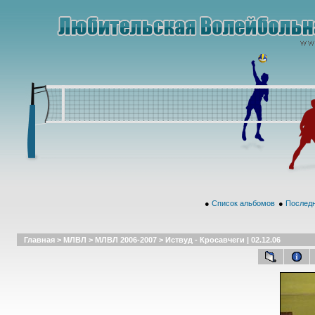
●
Список альбомов
●
Последн
Главная
>
МЛВЛ
>
МЛВЛ 2006-2007
>
Иствуд - Кросавчеги | 02.12.06