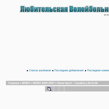
●
Список альбомов
●
Последние добавления
●
Последние комм
Главная
>
МЛВЛ
>
МЛВЛ 2006-2007
>
Venta Sport - Тунайча | 25.11.06