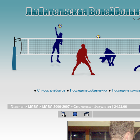
●
Список альбомов
●
Последние добавления
●
Последние комм
Главная
>
МЛВЛ
>
МЛВЛ 2006-2007
>
Смоленка - Факультет | 24.11.06