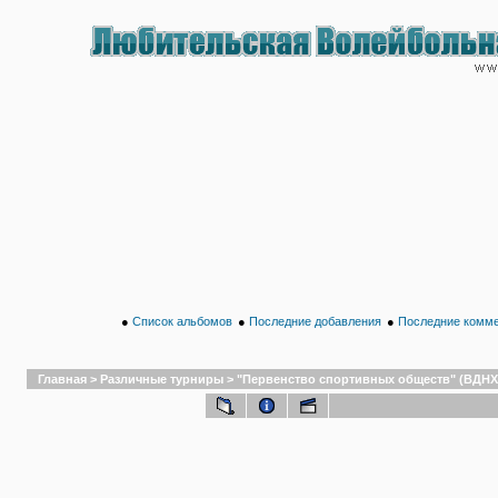
●
Список альбомов
●
Последние добавления
●
Последние комм
Главная
>
Различные турниры
>
"Первенство спортивных обществ" (ВДНХ,