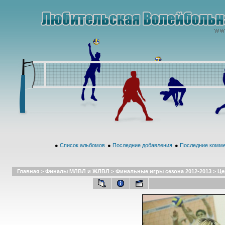
●
Список альбомов
●
Последние добавления
●
Последние комм
Главная
>
Финалы МЛВЛ и ЖЛВЛ
>
Финальные игры сезона 2012-2013
>
Це