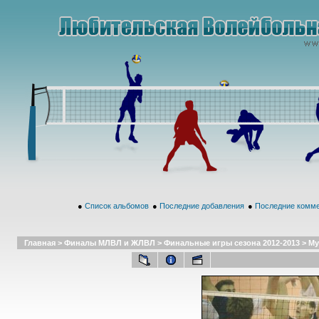
●
Список альбомов
●
Последние добавления
●
Последние комм
Главная
>
Финалы МЛВЛ и ЖЛВЛ
>
Финальные игры сезона 2012-2013
>
Му