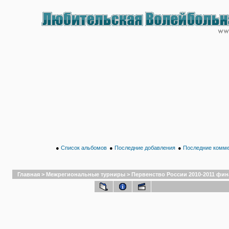
●
Список альбомов
●
Последние добавления
●
Последние комм
Главная
>
Межрегиональные турниры
>
Первенство России 2010-2011 финал