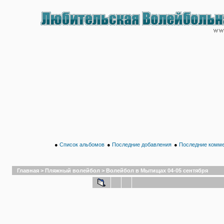
●
Список альбомов
●
Последние добавления
●
Последние комм
Главная
>
Пляжный волейбол
>
Волейбол в Мытищах 04-05 сентября