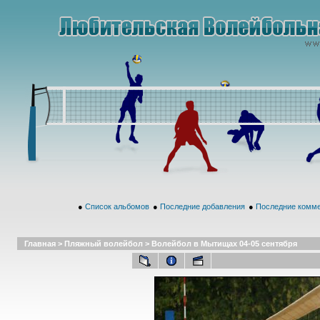
●
Список альбомов
●
Последние добавления
●
Последние комм
Главная
>
Пляжный волейбол
>
Волейбол в Мытищах 04-05 сентября