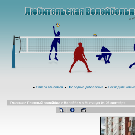
●
Список альбомов
●
Последние добавления
●
Последние комм
Главная
>
Пляжный волейбол
>
Волейбол в Мытищах 04-05 сентября