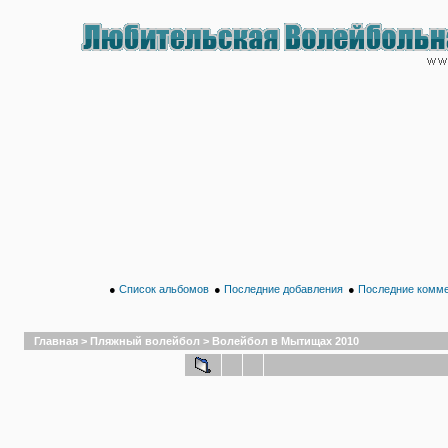
●
Список альбомов
●
Последние добавления
●
Последние комм
Главная
>
Пляжный волейбол
>
Волейбол в Мытищах 2010