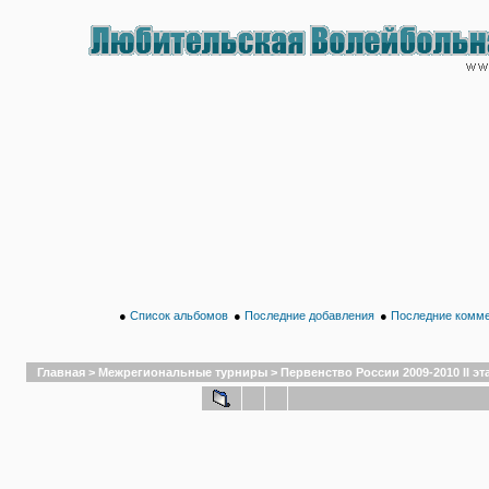
●
Список альбомов
●
Последние добавления
●
Последние комм
Главная
>
Межрегиональные турниры
>
Первенство России 2009-2010 II эт