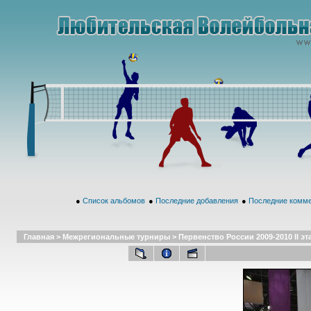
●
Список альбомов
●
Последние добавления
●
Последние комм
Главная
>
Межрегиональные турниры
>
Первенство России 2009-2010 II эт