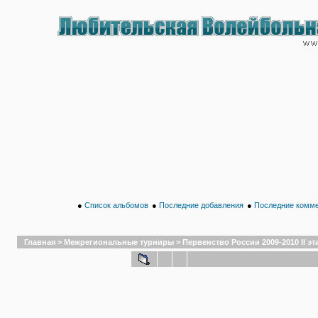
●
Список альбомов
●
Последние добавления
●
Последние комм
Главная
>
Межрегиональные турниры
>
Первенство России 2009-2010 II эт